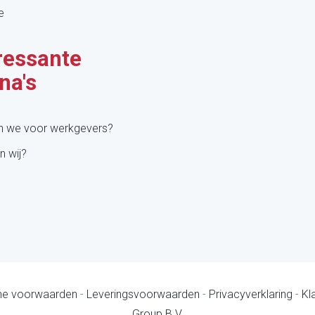
e
ressante
na's
n we voor werkgevers?
n wij?
e voorwaarden
-
Leveringsvoorwaarden
-
Privacyverklaring
-
Kl
Group B.V.