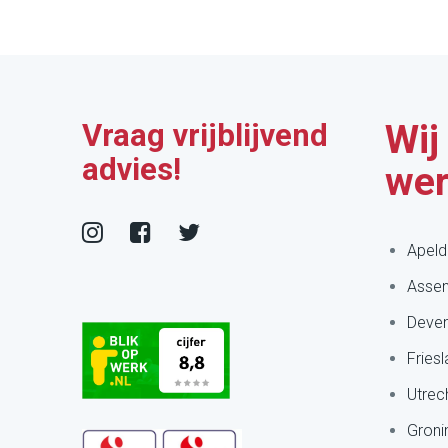
Vraag vrijblijvend
Wij
advies!
wer
Apeld
Asse
Deven
Fries
Utrec
Groni