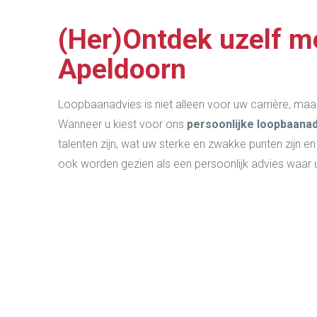
(Her)Ontdek uzelf m
Apeldoorn
Loopbaanadvies is niet alleen voor uw carrière, maa
Wanneer u kiest voor ons
persoonlijke loopbaanad
talenten zijn, wat uw sterke en zwakke punten zijn e
ook worden gezien als een persoonlijk advies waar u
“Clariska Volkerink heeft me inzic
nooit voor mezelf te kiezen. Nu wee
mensen om mij heen ook gelukkig te 
krijgen en geweldig om daar 