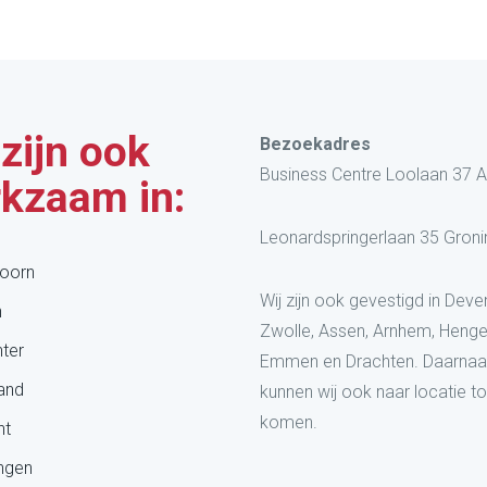
 zijn ook
Bezoekadres
Business Centre Loolaan 37 
kzaam in:
Leonardspringerlaan 35 Gron
oorn
Wij zijn ook gevestigd in Deven
n
Zwolle, Assen, Arnhem, Henge
ter
Emmen en Drachten. Daarnaa
land
kunnen wij ook naar locatie t
komen.
ht
ngen