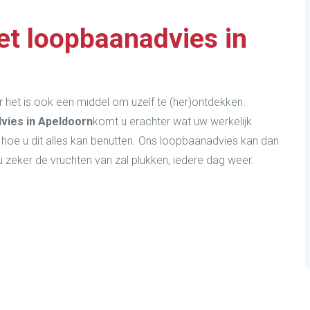
et loopbaanadvies in
r het is ook een middel om uzelf te (her)ontdekken.
vies in Apeldoorn
komt u erachter wat uw werkelijk
n hoe u dit alles kan benutten. Ons loopbaanadvies kan dan
 zeker de vruchten van zal plukken, iedere dag weer.
ht gegeven in mijn sterke kanten: ik durfde
t ik dat ik dat juist wel moet doen om de
kunnen maken. Heerlijk om dat inzicht te
nu ook op te kunnen vertrouwen.”