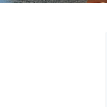
 reïntegratie en
ven vullen, en de enige manier om echt
n, wat jij fantastisch werk vindt. En de enige
is door te houden van wat je doet. Als je dat
. Neem niet te snel genoegen. Zoals geldt