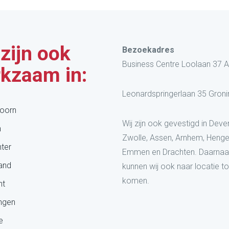
 zijn ook
Bezoekadres
Business Centre Loolaan 37 
kzaam in:
Leonardspringerlaan 35 Gron
oorn
Wij zijn ook gevestigd in Deven
n
Zwolle, Assen, Arnhem, Henge
ter
Emmen en Drachten. Daarnaa
land
kunnen wij ook naar locatie t
komen.
ht
ngen
e