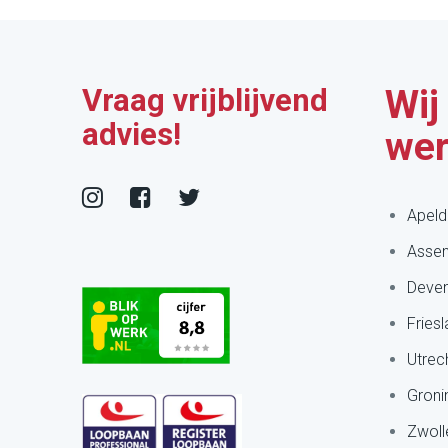
Vraag vrijblijvend
Wij
advies!
wer
Apeld
Asse
Deven
Fries
Utrec
Groni
Zwoll