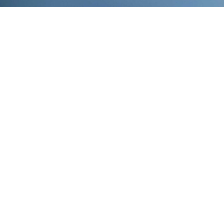
Loopbaantrajecten,
outplacement
“Je werk zal een flink deel van je le
tevreden te zijn is door te dat te doe
manier om fantastisch werk te doen, 
niet hebt gevonden, blijf dan zoeken