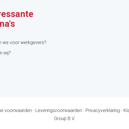
ressante
na's
n we voor werkgevers?
n wij?
e voorwaarden
-
Leveringsvoorwaarden
-
Privacyverklaring
-
Kl
Group B.V.