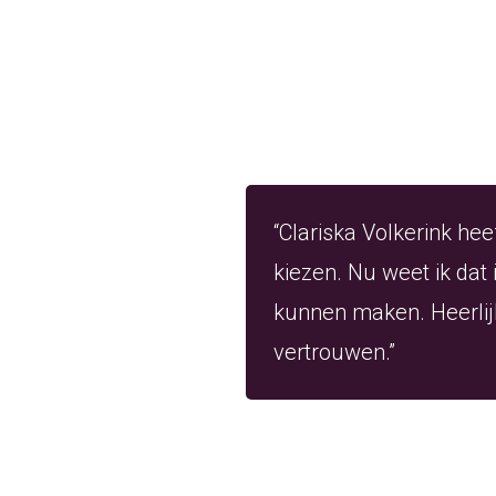
“Clariska Volkerink hee
kiezen. Nu weet ik dat
kunnen maken. Heerlijk
vertrouwen.”