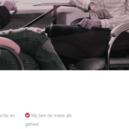
ische en
Wij zien de mens als
geheel