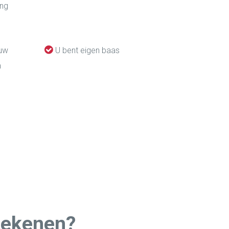
ing
 uw
U bent eigen baas
n
tekenen?