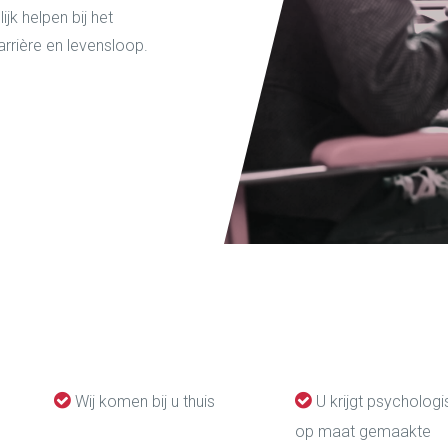
jk helpen bij het
rrière en levensloop.
Wij komen bij u thuis
U krijgt psycholog
op maat gemaakte