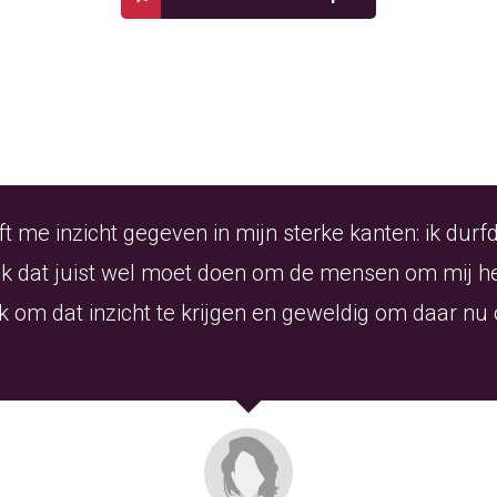
ft me inzicht gegeven in mijn sterke kanten: ik durf
 ik dat juist wel moet doen om de mensen om mij h
 om dat inzicht te krijgen en geweldig om daar nu