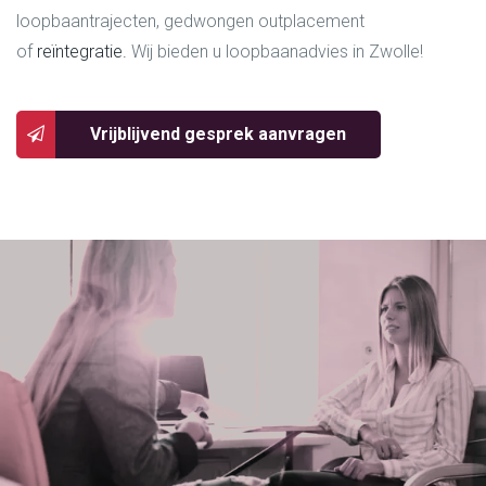
loopbaantrajecten, gedwongen outplacement
of
reïntegratie.
Wij bieden u loopbaanadvies in Zwolle!
Vrijblijvend gesprek aanvragen