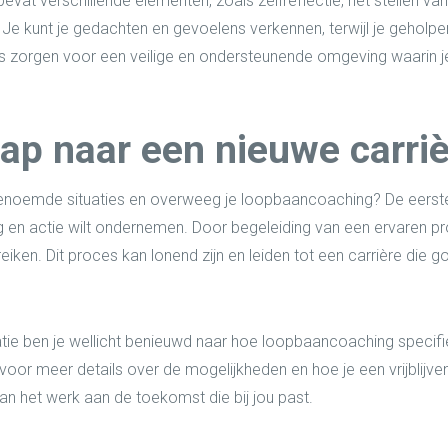
vat verschillende elementen, zoals zelfreflectie, het stellen va
 Je kunt je gedachten en gevoelens verkennen, terwijl je geholp
 zorgen voor een veilige en ondersteunende omgeving waarin je v
tap naar een nieuwe carri
 genoemde situaties en overweeg je loopbaancoaching? De eerste
 en actie wilt ondernemen. Door begeleiding van een ervaren pro
eiken. Dit proces kan lonend zijn en leiden tot een carrière die g
tie ben je wellicht benieuwd naar hoe loopbaancoaching specifi
voor meer details over de mogelijkheden en hoe je een vrijblijve
n het werk aan de toekomst die bij jou past.