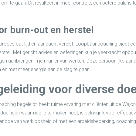
om te gaan. Dit resulteert in meer controle, een betere balans t
or burn-out en herstel
n proces dat tijd en aandacht vereist. Loopbaancoaching biedt 
herstel. Met gericht advies en oefeningen kun je veerkracht opbouw
ingen aanbrengen in je manier van werken. Deze persoonlijke aa
en en met meer energie aan de slag te gaan.
geleiding voor diverse do
oaching begeleidt, heeft ruime ervaring met cliënten uit de Waj
itdagingen waarmee je te maken hebt, is belangrijk voor effectie
periode van werkloosheid of met een arbeidsbeperking, coaching