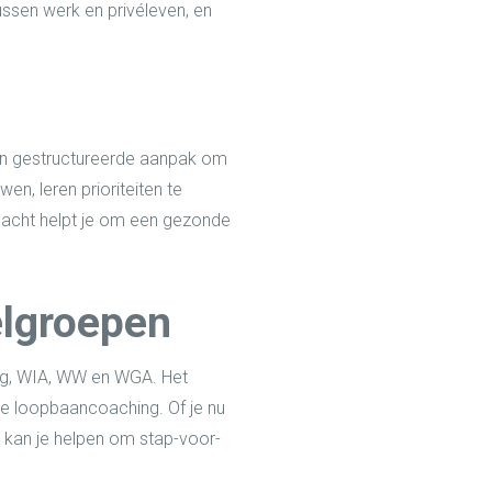
ussen werk en privéleven, en
een gestructureerde aanpak om
en, leren prioriteiten te
ndacht helpt je om een gezonde
elgroepen
ong, WIA, WW en WGA. Het
ve loopbaancoaching. Of je nu
 kan je helpen om stap-voor-