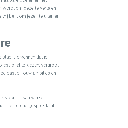
n haalbare doelen en het
en wordt om deze te vertalen
rij bent om jezelf te uiten en
ère
 stap is erkennen dat je
fessional te kiezen, vergroot
oed past bij jouw ambities en
ek voor jou kan werken.
nd oriënterend gesprek kunt