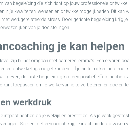
van begeleiding die zich richt op jouw professionele ontwikke
jgen in je kwaliteiten, wensen en ontwikkelmogelijkheden. Dit kan
met werkgerelateerde stress. Door gerichte begeleiding krijg je 
erwezenlijken van je doelstellingen.
ncoaching je kan helpen
l zijn bij het omgaan met carrièredilemma’s. Een ervaren coac
nten en ontwikkelingsmogelijkheden. Of je nu te maken hebt met s
ilt geven, de juiste begeleiding kan een positief effect hebben. 
 je kunt toepassen om je werkervaring te verbeteren en doelen te
s en werkdruk
ke impact hebben op je welzijn en prestaties. Als je vaak gestre
verlagen. Samen met een coach krijg je inzicht in de oorzaken van