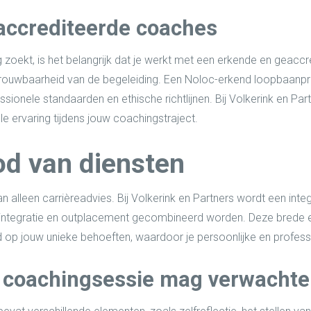
accrediteerde coaches
oekt, is het belangrijk dat je werkt met een erkende en geaccr
trouwbaarheid van de begeleiding. Een Noloc-erkend loopbaanpr
ionele standaarden en ethische richtlijnen. Bij Volkerink en Partn
e ervaring tijdens jouw coachingstraject.
d van diensten
alleen carrièreadvies. Bij Volkerink en Partners wordt een int
e-integratie en outplacement gecombineerd worden. Deze brede e
 op jouw unieke behoeften, waardoor je persoonlijke en professi
n coachingsessie mag verwacht