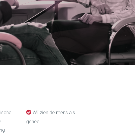
gische
Wij zien de mens als
e
geheel
ing