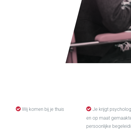
Wij komen bij je thuis
Je krijgt psycholo
en op maat gemaakt
persoonlijke begeleid