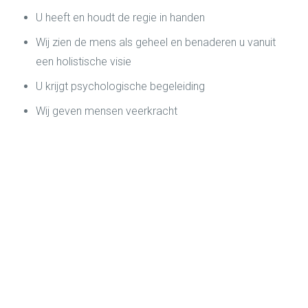
U heeft en houdt de regie in handen
Wij zien de mens als geheel en benaderen u vanuit
een holistische visie
U krijgt psychologische begeleiding
Wij geven mensen veerkracht
“Clariska Volkerink heeft me inzicht
gegeven in mijn sterke kanten: ik
durfde nooit voor mezelf te kiezen. Nu
weet ik dat ik dat juist wel moet doen
om de mensen om mij heen ook
gelukkig te kunnen maken. Heerlijk