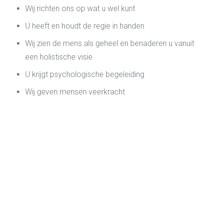
Wij richten ons op wat u wel kunt
U heeft en houdt de regie in handen
Wij zien de mens als geheel en benaderen u vanuit
een holistische visie
U krijgt psychologische begeleiding
Wij geven mensen veerkracht
“Clariska Volkerink heeft me inzicht
gegeven in mijn sterke kanten: ik
durfde nooit voor mezelf te kiezen. Nu
weet ik dat ik dat juist wel moet doen
om de mensen om mij heen ook