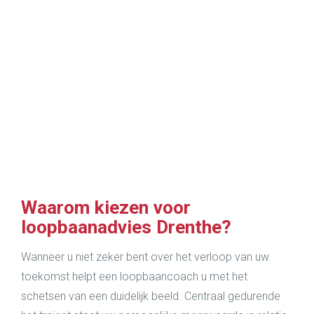
gelukkig te kunnen maken. Heerlijk
om dat inzicht te krijgen en geweldig
om daar nu ook op te kunnen
vertrouwen.”
Waarom kiezen voor
loopbaanadvies Drenthe?
Wanneer u niet zeker bent over het verloop van uw
toekomst helpt een loopbaancoach u met het
schetsen van een duidelijk beeld. Centraal gedurende